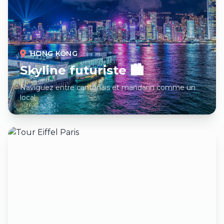
HONG KONG
Skyline futuriste 🏙️
Naviguez entre cantonais et mandarin comme un
local