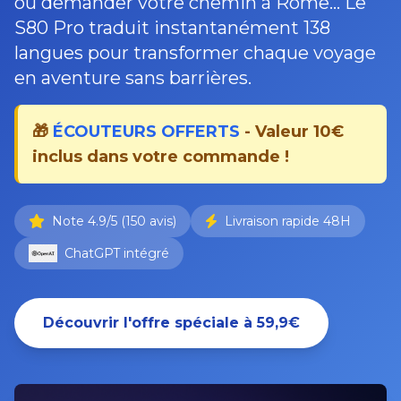
ou demander votre chemin à Rome... Le
S80 Pro traduit instantanément 138
langues pour transformer chaque voyage
en aventure sans barrières.
🎁
ÉCOUTEURS OFFERTS
- Valeur 10€
inclus dans votre commande !
Note 4.9/5 (150 avis)
Livraison rapide 48H
ChatGPT intégré
Découvrir l'offre spéciale à 59,9€