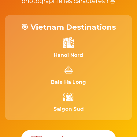
photographie les caractères ! 🍜
🎯 Vietnam Destinations
🏙️
Hanoi Nord
⛵
Baie Ha Long
🌆
Saigon Sud