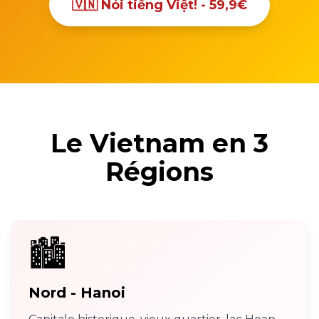
🇻🇳 Nói tiếng Việt! - 59,9€
Le Vietnam en 3
Régions
🏙️
Nord - Hanoi