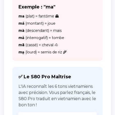
Exemple : "ma"
ma
(plat) = fantôme 👻
má
(montant) = joue
mà
(descendant) = mais
mả
(interrogatif) = tombe
mã
(cassé) = cheval 🐴
mạ
(lourd) = semis de riz 🌾
✅ Le S80 Pro Maîtrise
L'IA reconnaît les 6 tons vietnamiens
avec précision. Vous parlez français, le
S80 Pro traduit en vietnamien avec le
bon ton !