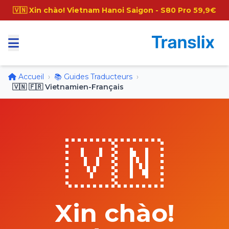
🇻🇳 Xin chào! Vietnam Hanoi Saigon - S80 Pro 59,9€
Accueil
›
📚 Guides Traducteurs
›
🇻🇳 🇫🇷 Vietnamien-Français
🇻🇳
Xin chào!