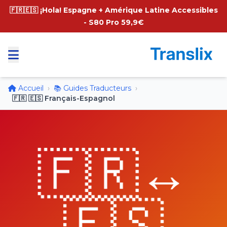
🇫🇷🇪🇸 ¡Hola! Espagne + Amérique Latine Accessibles
- S80 Pro 59,9€
Accueil
›
📚 Guides Traducteurs
›
🇫🇷 🇪🇸 Français-Espagnol
🇫🇷↔️
🇪🇸