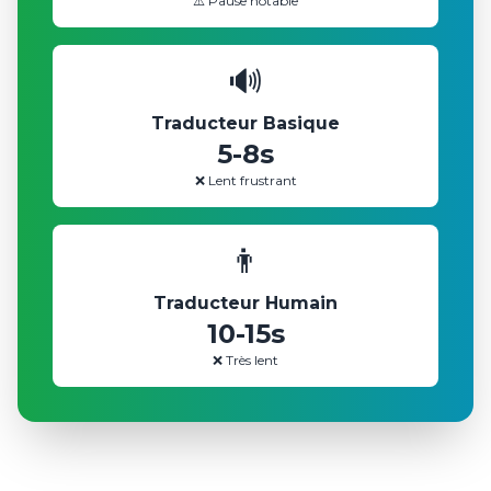
⚠️ Pause notable
🔊
Traducteur Basique
5-8s
❌ Lent frustrant
👨
Traducteur Humain
10-15s
❌ Très lent