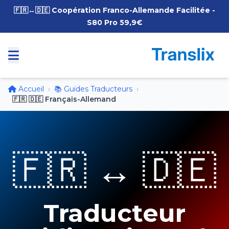
🇫🇷↔️🇩🇪 Coopération Franco-Allemande Facilitée -
S80 Pro 59,9€
Accueil
›
📚 Guides Traducteurs
›
🇫🇷 🇩🇪 Français-Allemand
🇫🇷 ↔️ 🇩🇪
Traducteur