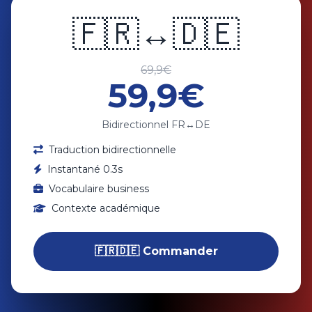
🇫🇷
↔️
🇩🇪
69,9€
59,9€
Bidirectionnel FR↔️DE
Traduction bidirectionnelle
Instantané 0.3s
Vocabulaire business
Contexte académique
🇫🇷🇩🇪 Commander