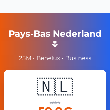
Pays-Bas Nederland
🌷
25M • Benelux • Business
🇳🇱
69,9€