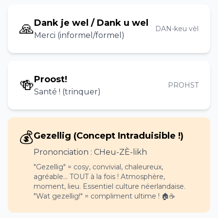
Dank je wel / Dank u wel
🙏
DAN-keu vèl
Merci (informel/formel)
Proost!
🍻
PROHST
Santé ! (trinquer)
💰
Gezellig (Concept Intraduisible !)
Prononciation : CHeu-ZÈ-likh
"Gezellig" = cosy, convivial, chaleureux,
agréable... TOUT à la fois ! Atmosphère,
moment, lieu. Essentiel culture néerlandaise.
"Wat gezellig!" = compliment ultime ! 🏠☕