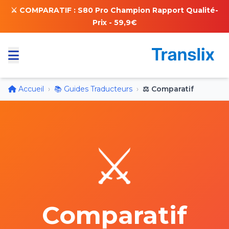
⚔️ COMPARATIF : S80 Pro Champion Rapport Qualité-
Prix - 59,9€
Accueil
›
📚 Guides Traducteurs
›
⚖️ Comparatif
⚔️
Comparatif