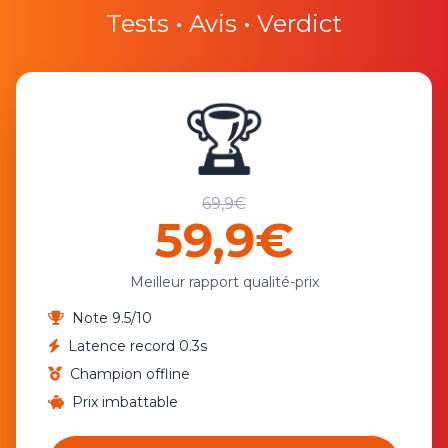
Tests • Avis • Verdict
🏆
69,9€
59,9€
Meilleur rapport qualité-prix
Note 9.5/10
Latence record 0.3s
Champion offline
Prix imbattable