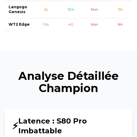
Langogo
2s
104
Non
15h
Genesis
WT2 Edge
1.8s
40
Non
8h
Analyse Détaillée
Champion
Latence : S80 Pro
⚡
Imbattable