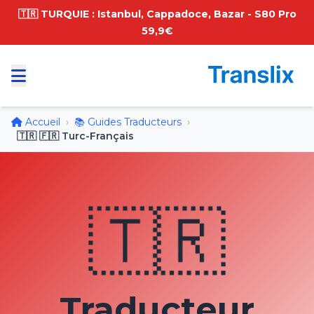
🇹🇷 TURQUIE : Istanbul, Cappadoce, Bazar - S80 Pro
59,9€
Accueil
›
📚 Guides Traducteurs
›
🇹🇷 🇫🇷 Turc-Français
🇹🇷
Traducteur