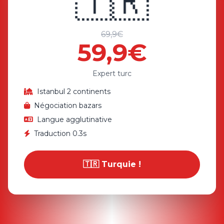
🇹🇷
69,9€
59,9€
Expert turc
Istanbul 2 continents
Négociation bazars
Langue agglutinative
Traduction 0.3s
🇹🇷 Turquie !