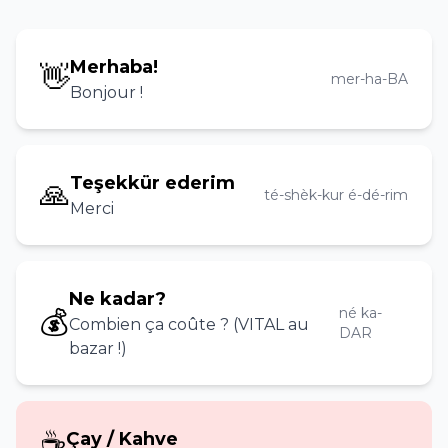
Merhaba!
👋
mer-ha-BA
Bonjour !
Teşekkür ederim
🙏
té-shèk-kur é-dé-rim
Merci
Ne kadar?
💰
né ka-
Combien ça coûte ? (VITAL au
DAR
bazar !)
☕
Çay / Kahve