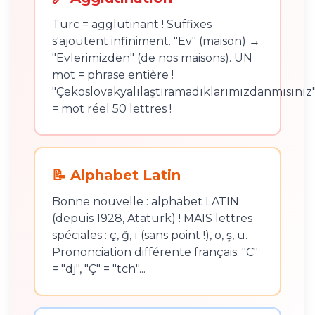
Turc = agglutinant ! Suffixes
s'ajoutent infiniment. "Ev" (maison) →
"Evlerimizden" (de nos maisons). UN
mot = phrase entière !
"Çekoslovakyalılaştıramadıklarımızdanmısınız
= mot réel 50 lettres !
📝 Alphabet Latin
Bonne nouvelle : alphabet LATIN
(depuis 1928, Atatürk) ! MAIS lettres
spéciales : ç, ğ, ı (sans point !), ö, ş, ü.
Prononciation différente français. "C"
= "dj", "Ç" = "tch"...