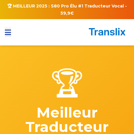
🏆 MEILLEUR 2025 : S80 Pro Élu #1 Traducteur Vocal -
59,9€
🏆
Meilleur
Traducteur