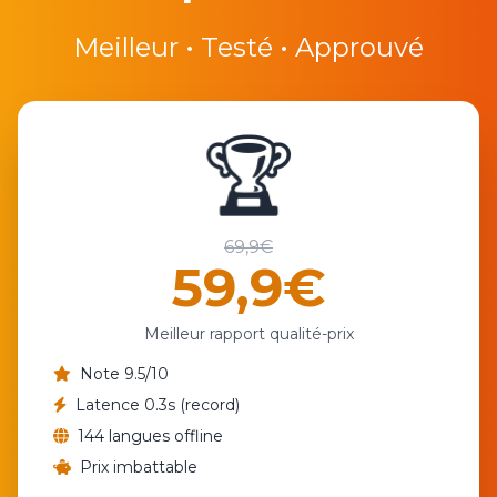
Meilleur • Testé • Approuvé
🏆
69,9€
59,9€
Meilleur rapport qualité-prix
Note 9.5/10
Latence 0.3s (record)
144 langues offline
Prix imbattable