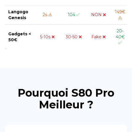
Langogo
149€
2s ⚠️
104 ✅
NON ❌
Genesis
⚠️
20-
Gadgets <
5-10s ❌
30-50 ❌
Fake ❌
40€
50€
✅
Pourquoi S80 Pro
Meilleur ?