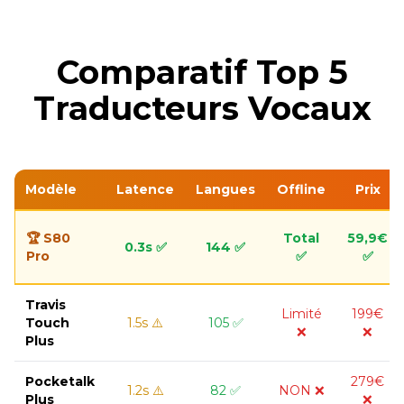
Comparatif Top 5
Traducteurs Vocaux
Modèle
Latence
Langues
Offline
Prix
🏆 S80
Total
59,9€
0.3s ✅
144 ✅
Pro
✅
✅
Travis
Limité
199€
Touch
1.5s ⚠️
105 ✅
❌
❌
Plus
Pocketalk
279€
1.2s ⚠️
82 ✅
NON ❌
Plus
❌