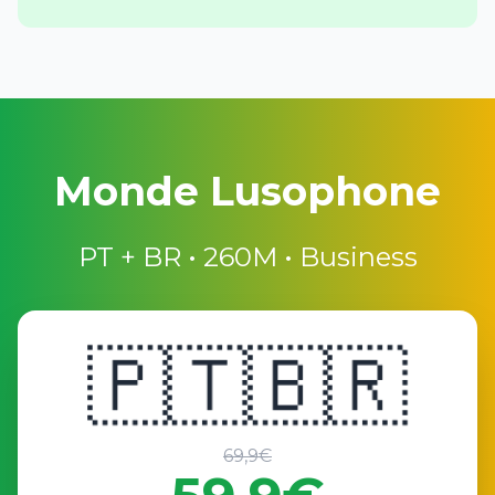
Monde Lusophone
PT + BR • 260M • Business
🇵🇹🇧🇷
69,9€