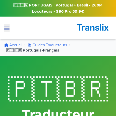
🇵🇹🇧🇷 PORTUGAIS : Portugal + Brésil - 260M
Locuteurs - S80 Pro 59,9€
Accueil
›
📚 Guides Traducteurs
›
🇵🇹 🇫🇷 Portugais-Français
🇵🇹🇧🇷
Traducteur