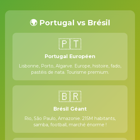
🌍 Portugal vs Brésil
🇵🇹
Portugal Européen
Lisbonne, Porto, Algarve. Europe, histoire, fado,
pastéis de nata. Tourisme premium.
🇧🇷
Brésil Géant
Rio, São Paulo, Amazonie. 215M habitants,
samba, football, marché énorme !