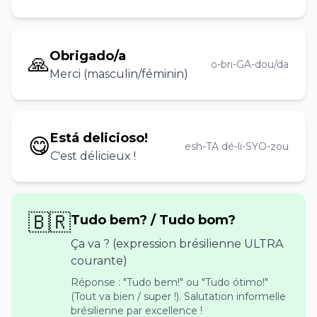
Obrigado/a
🙏
o-bri-GA-dou/da
Merci (masculin/féminin)
Está delicioso!
😋
esh-TA dé-li-SYO-zou
C'est délicieux !
🇧🇷
Tudo bem? / Tudo bom?
Ça va ? (expression brésilienne ULTRA
courante)
Réponse : "Tudo bem!" ou "Tudo ótimo!"
(Tout va bien / super !). Salutation informelle
brésilienne par excellence !