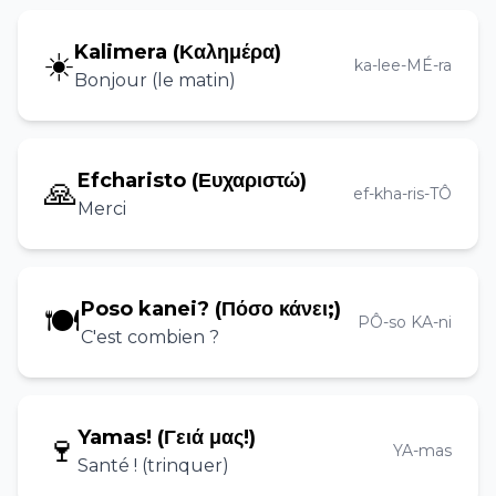
Kalimera (Καλημέρα)
☀️
ka-lee-MÉ-ra
Bonjour (le matin)
Efcharisto (Ευχαριστώ)
🙏
ef-kha-ris-TÔ
Merci
Poso kanei? (Πόσο κάνει;)
🍽️
PÔ-so KA-ni
C'est combien ?
Yamas! (Γειά μας!)
🍷
YA-mas
Santé ! (trinquer)