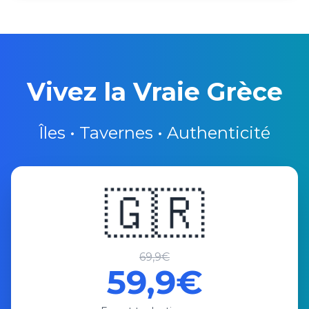
Vivez la Vraie Grèce
Îles • Tavernes • Authenticité
🇬🇷
69,9€
59,9€