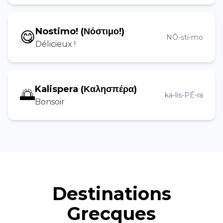
Nostimo! (Νόστιμο!)
😋
NÔ-sti-mo
Délicieux !
Kalispera (Καλησπέρα)
🌅
ka-lis-PÉ-ra
Bonsoir
Destinations
Grecques