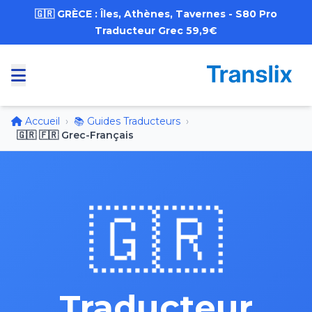
🇬🇷 GRÈCE : Îles, Athènes, Tavernes - S80 Pro
Traducteur Grec 59,9€
Accueil
›
📚 Guides Traducteurs
›
🇬🇷 🇫🇷 Grec-Français
🇬🇷
Traducteur