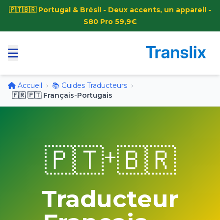
🇵🇹🇧🇷 Portugal & Brésil - Deux accents, un appareil -
S80 Pro 59,9€
Accueil
›
📚 Guides Traducteurs
›
🇫🇷 🇵🇹 Français-Portugais
🇵🇹
🇧🇷
+
Traducteur