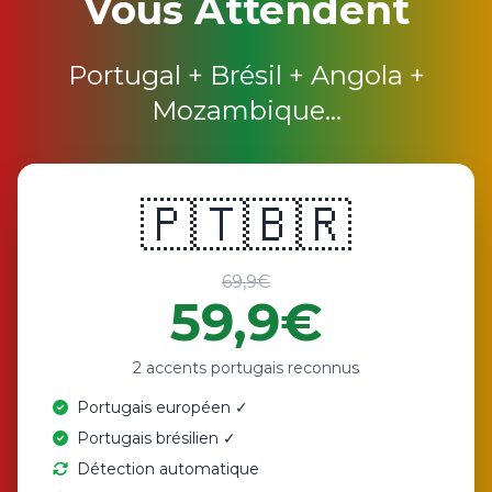
Vous Attendent
Portugal + Brésil + Angola +
Mozambique...
🇵🇹
🇧🇷
69,9€
59,9€
2 accents portugais reconnus
Portugais européen ✓
Portugais brésilien ✓
Détection automatique